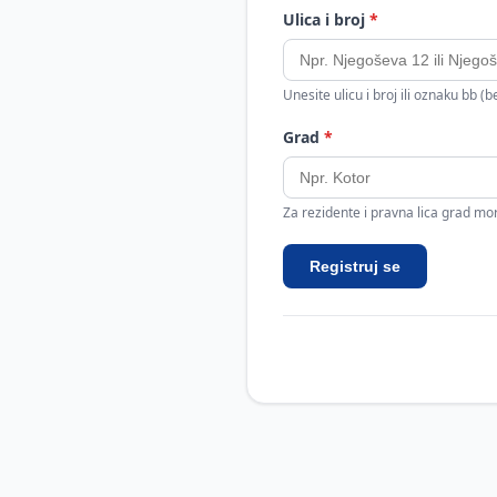
Ulica i broj
*
Unesite ulicu i broj ili oznaku bb (
Grad
*
Za rezidente i pravna lica grad mora
Registruj se